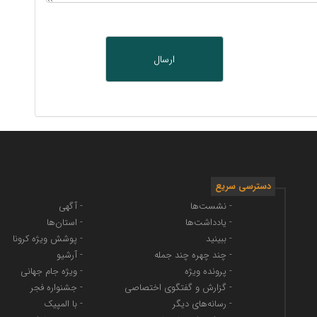
دسترسی سریع
- نشست‌ها
- آگهی
- یادداشت‌ها
- استان‌ها
- ببینید
- پوشش ویژه کرونا
- چند چهره چند جمله
- آرشیو
- پرونده ویژه
- ویژه جام جهانی
- گزارش و گفتگوی اختصاصی
- جشنواره فجر
- رسانه‌های دیگر
- با المپیک