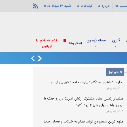
چسب ها
درباره ما
ارتباط با ما
شنبه 17 مرداد 1405
گالری
مجله پُرسون
قدم به قدم با
استان‌ها
اربعین
انفجارهای خورموج
5 خبر اول
تداوم ادعاهای سنتکام درباره محاصره دریایی ایران
6 دقیقه پیش
هشدار رئیس ستاد مشترک ارتش آمریکا درباره جنگ با
ایران: راهی برای خروج پیدا کنید
9 دقیقه پیش
متهم کردن مسئولان ارشد نظام به خیانت و فساد، جایز