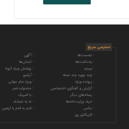
دسترسی سریع
- نشست‌ها
- آگهی
- یادداشت‌ها
- استان‌ها
- ببینید
- پوشش ویژه کرونا
- چند چهره چند جمله
- آرشیو
- پرونده ویژه
- ویژه جام جهانی
- گزارش و گفتگوی اختصاصی
- جشنواره فجر
- رسانه‌های دیگر
- با المپیک
- حرف وزارت‌خانه‌ها
- نه به تصادف
- عکس
- قدم به قدم با اربعین
- کاریکاتور روز