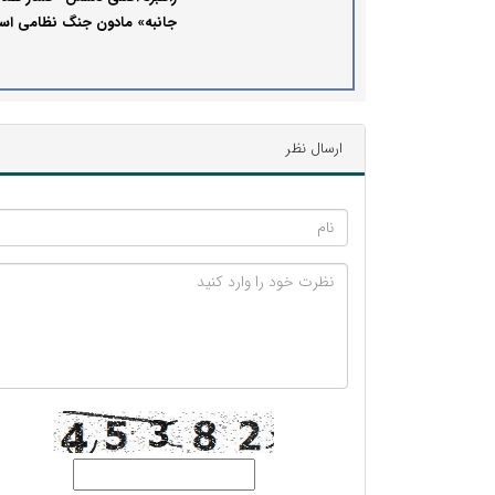
جانبه» مادون جنگ نظامی ا
ارسال نظر