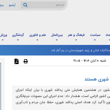
آرشیو
برچ
صاد
سیاست
فرهنگ و هنر
بین‌الملل
علم و فناوری
گردشگری
ورزش
ذاکرات لبنان و رژیم صهیونیستی در رم آغاز شد
شنبه 10 آبان 1404 - 19:05
د شهری هستند
کشور، در هشتمین همایش ملی پدافند شهری با بیان اینکه اجرای
یی کشور الزامی است، هشدار داد: عدم اجرای این مصوبات جرم‌انگاری
 وی تأکید کرد هدف اصلی پدافند شهری، حفظ جان مردم و تاب‌آوری