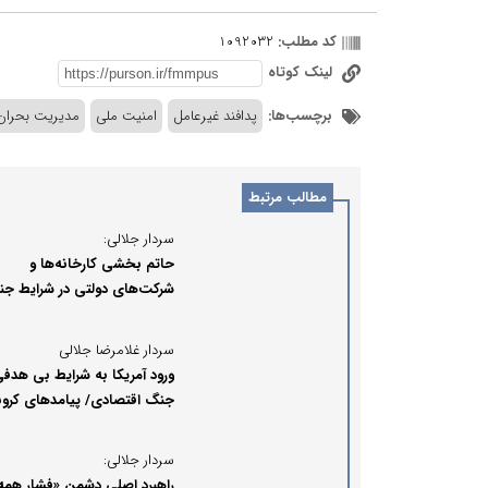
کد مطلب:
1092032
لینک کوتاه
برچسب‌ها:
پدافند غیرعامل
امنیت ملی
مدیریت بحران
مطالب مرتبط
سردار جلالی:
حاتم‌ بخشی کارخانه‌ها و
شرکت‌های دولتی در شرایط ج
اقتصادی مشکوک است
سردار غلامرضا جلالی
ورود آمریکا به شرایط بی هدفی
جنگ اقتصادی/ پیامدهای کرون
هم تراز جنگ زیستی است
سردار جلالی:
راهبرد اصلی دشمن «فشار همه