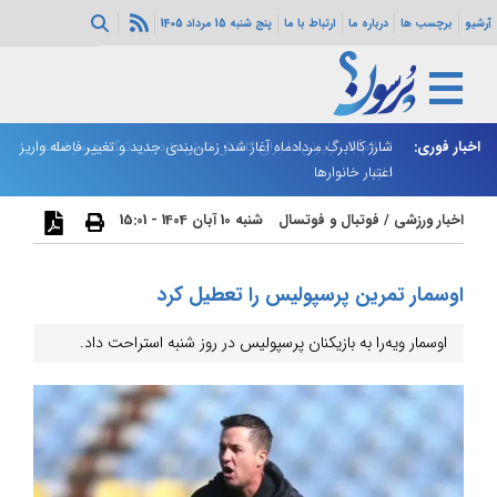
آرشیو
برچسب ها
درباره ما
ارتباط با ما
پنج شنبه 15 مرداد 1405
اخبار فوری:
اسلام‌آباد: رایزنی‌ها برای کاهش تنش‌ها درباره تنگه هرمز ادامه
شارژ کالابرگ مردادماه آغاز شد؛ زمان‌بندی جدید و تغییر فاصله واریز
ان
دارد
اعتبار خانوارها
ا
اخبار ورزشی
/
فوتبال و فوتسال
شنبه 10 آبان 1404 - 15:01
اوسمار تمرین پرسپولیس را تعطیل کرد
اوسمار ویه‌را به بازیکنان پرسپولیس در روز شنبه استراحت داد.