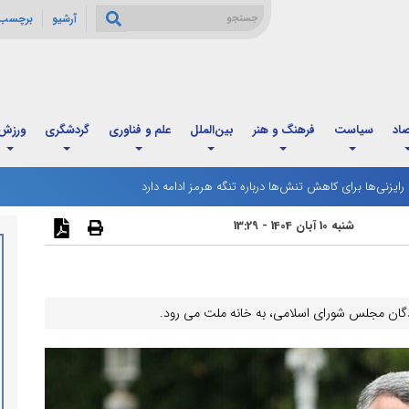
آرشیو
برچسب 
صاد
سیاست
فرهنگ و هنر
بین‌الملل
علم و فناوری
گردشگری
ورزش
: رایزنی‌ها برای کاهش تنش‌ها درباره تنگه هرمز ادامه دارد
رگ مردادماه آغاز شد؛ زمان‌بندی جدید و تغییر فاصله واریز اعتبار خانوارها
شنبه 10 آبان 1404 - 13:29
ندگان مجلس شورای اسلامی، به خانه ملت می رود.