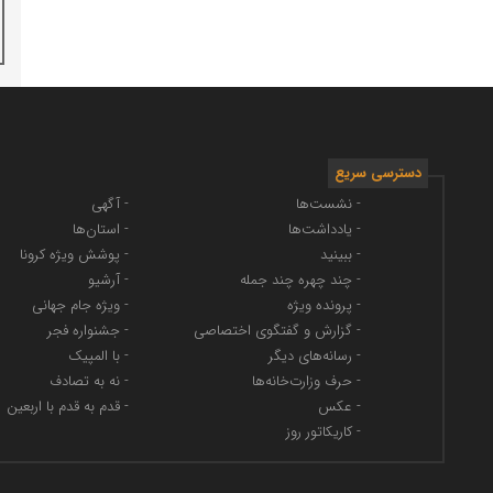
دسترسی سریع
- نشست‌ها
- آگهی
- یادداشت‌ها
- استان‌ها
- ببینید
- پوشش ویژه کرونا
- چند چهره چند جمله
- آرشیو
- پرونده ویژه
- ویژه جام جهانی
- گزارش و گفتگوی اختصاصی
- جشنواره فجر
- رسانه‌های دیگر
- با المپیک
- حرف وزارت‌خانه‌ها
- نه به تصادف
- عکس
- قدم به قدم با اربعین
- کاریکاتور روز