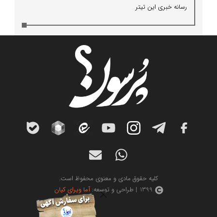
رسانه خبری این تیتر
کلیه حقوق مادی و معنوی محفوظ است.
1399 | طراحی و توسعه:
آما ویرای کیان