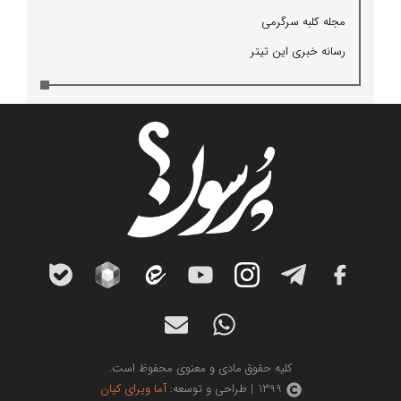
مجله كلبه سرگرمی
رسانه خبری این تیتر
کلیه حقوق مادی و معنوی محفوظ است.
1399 | طراحی و توسعه:
آما ویرای کیان