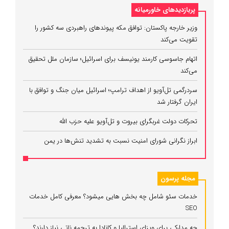
پربازدیدهای خاورمیانه
وزیر خارجه پاکستان: توافق مکه پیوندهای راهبردی سه کشور را
تقویت می‌کند
اتهام جاسوسی کارمند یونیسف برای اسرائیل؛ سازمان ملل تحقیق
می‌کند
سردرگمی تل‌آویو از اهداف ترامپ؛ اسرائیل میان جنگ و توافق با
ایران گرفتار شد
تحرکات دولت غربگرای بیروت و تل‌آویو علیه حزب الله
ابراز نگرانی شورای امنیت نسبت به تشدید تنش‌ها در یمن
مجله پرسون
خدمات سئو شامل چه بخش هایی میشود؟ معرفی کامل خدمات
SEO
چه مدارکی برای ویزای استرالیا و کانادا به ترجمه ناتی نیاز دارند؟