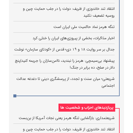
انتقاد تند خاندوزی از ظریف: دولت را در جلب حمایت چین و
روسیه تضعیف نکنید
تنگه هرمز نماد حاکمیت ملی ایران است
اخبار مذاکرات، بخشی از پیروزی‌های ایران را خنثی کرد
جدال بر سر روایت ۱۸ و ۱۹ دی؛ قدس از «کودتای سازمان» نوشت
پیشنهاد بی‌سیمچی: هرمز را نبندید، ناامن‌سازان را جریمه کنید|پنج
دلار در صلح، ده برابر در جنگ!
شریعتی؛ میان سنت و تجدد، از پرسشگری دینی تا دغدغه عدالت
اجتماعی
پربازدیدهای احزاب و شخصیت ها
شریعتمداری: بازگشایی تنگه هرمز یعنی نجات آمریکا از بن‌بست
انتقاد تند خاندوزی از ظریف: دولت را در جلب حمایت چین و