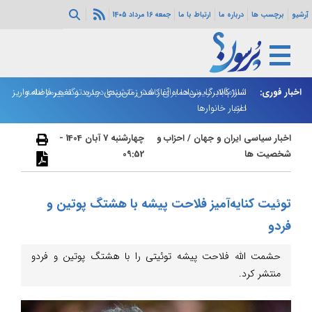
آرشیو
برچسب ها
درباره ما
ارتباط با ما
جمعه 16 مرداد 1405
اخبار فوری:
اسلام‌آباد: رایزنی‌ها برای کاهش تنش‌ها درباره تنگه هرمز ادامه
شارژ کالابرگ مردادماه آغاز شد؛ زمان‌بندی جدید و تغییر فاصله واریز
ان
دارد
اعتبار خانوارها
ا
اخبار سیاسی ایران و جهان
/
احزاب و
چهارشنبه 7 آبان 1404 -
شخصیت ها
09:52
توئیت کنایه‌آمیز فلاحت پیشه با هشتگ پوتین و
فردو
حشمت الله فلاحت پیشه توئیتی را با هشتگ پوتین و فردو
منتشر کرد.