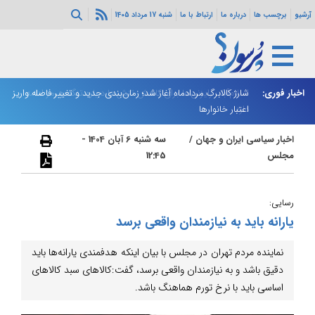
آرشیو
برچسب ها
درباره ما
ارتباط با ما
شنبه 17 مرداد 1405
اخبار فوری:
اسلام‌آباد: رایزنی‌ها برای کاهش تنش‌ها درباره تنگه هرمز ادامه
شارژ کالابرگ مردادماه آغاز شد؛ زمان‌بندی جدید و تغییر فاصله واریز
ان
دارد
اعتبار خانوارها
ا
اخبار سیاسی ایران و جهان
/
سه شنبه 6 آبان 1404 -
مجلس
12:45
رسایی:
یارانه‌ باید به نیازمندان واقعی برسد
نماینده مردم تهران در مجلس با بیان اینکه هدفمندی یارانه‌ها باید
دقیق باشد و به نیازمندان واقعی برسد، گفت:کالاهای سبد کالاهای
اساسی باید با نرخ تورم هماهنگ باشد.