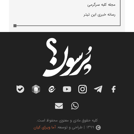
مجله كلبه سرگرمی
رسانه خبری این تیتر
کلیه حقوق مادی و معنوی محفوظ است.
1399 | طراحی و توسعه:
آما ویرای کیان