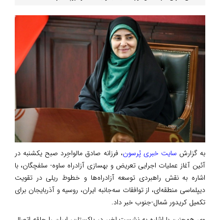
به گزارش
سایت خبری پُرسون
، فرزانه صادق مالواجِرد صبح یکشنبه در
آئین آغاز عملیات اجرایی تعریض و بهسازی آزادراه ساوه- سلفچگان، با
اشاره به نقش راهبردی توسعه آزادراه‌ها و خطوط ریلی در تقویت
دیپلماسی منطقه‌ای، از توافقات سه‌جانبه ایران، روسیه و آذربایجان برای
تکمیل کریدور شمال-جنوب خبر داد.
وی همچنین با اشاره به نشست اخیر در پاکستان، ایران را حلقه اتصال