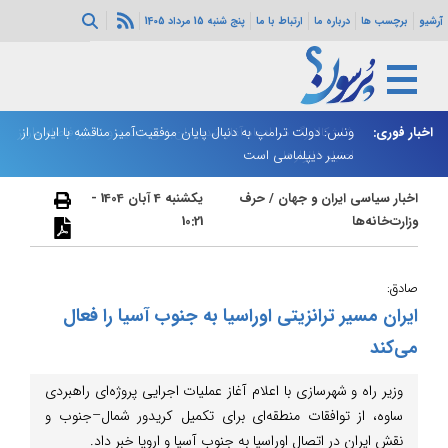
آرشیو
برچسب ها
درباره ما
ارتباط با ما
پنج شنبه 15 مرداد 1405
اخبار فوری:
ییر فاصله واریز
ونس: دولت ترامپ به دنبال پایان موفقیت‌آمیز مناقشه با ایران از
دو
مسیر دیپلماسی است
اخبار سیاسی ایران و جهان
/
حرف
یکشنبه 4 آبان 1404 -
وزارت‌خانه‌ها
10:21
صادق:
ایران مسیر ترانزیتی اوراسیا به جنوب آسیا را فعال
می‌کند
وزیر راه و شهرسازی با اعلام آغاز عملیات اجرایی پروژه‌ای راهبردی
ساوه، از توافقات منطقه‌ای برای تکمیل کریدور شمال–جنوب و
نقش ایران در اتصال اوراسیا به جنوب آسیا و اروپا خبر داد.