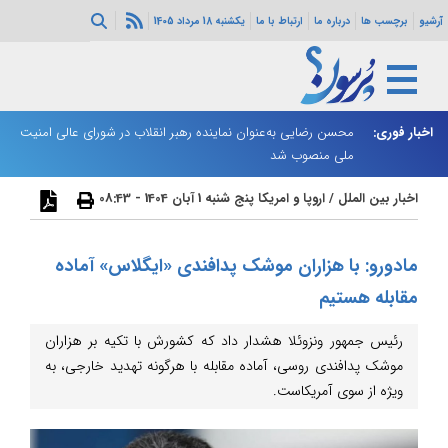
آرشیو
برچسب ها
درباره ما
ارتباط با ما
یکشنبه 18 مرداد 1405
اخبار فوری:
محسن رضایی به‌عنوان نماینده رهبر انقلاب در شورای عالی امنیت
زا
ملی منصوب شد
اخبار بین الملل
/
اروپا و امریکا
پنج شنبه 1 آبان 1404 - 08:43
مادورو: با هزاران موشک پدافندی «ایگلاس» آماده
مقابله هستیم
رئیس جمهور ونزوئلا هشدار داد که کشورش با تکیه بر هزاران
موشک پدافندی روسی، آماده مقابله با هرگونه تهدید خارجی، به
ویژه از سوی آمریکاست.