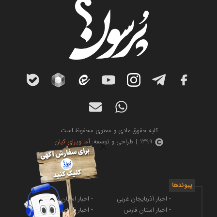
کلیه حقوق مادی و معنوی محفوظ است.
1399 | طراحی و توسعه:
آما ویرای کیان
پیوندها
- اخبار آذربایجان غربی
- اخبار استان کرمانشاه
- اخبار استان فارس
- اخبار فضای مجازی