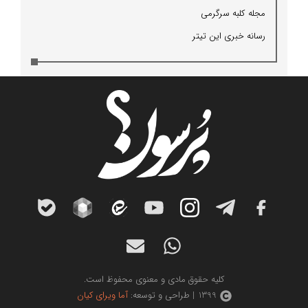
مجله كلبه سرگرمی
رسانه خبری این تیتر
کلیه حقوق مادی و معنوی محفوظ است.
1399 | طراحی و توسعه:
آما ویرای کیان