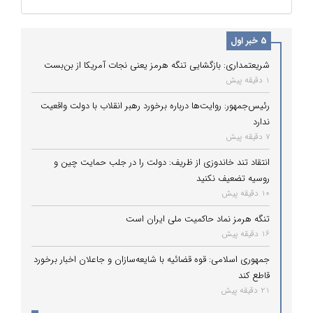
5 خبر اول
شریعتمداری: بازگشایی تنگه هرمز یعنی نجات آمریکا از بن‌بست
1 دقیقه پیش
رئیس‌جمهور: روایت‌ها درباره برخورد رهبر انقلاب با دولت واقعیت
ندارد
7 دقیقه پیش
انتقاد تند خاندوزی از ظریف: دولت را در جلب حمایت چین و
روسیه تضعیف نکنید
10 دقیقه پیش
تنگه هرمز نماد حاکمیت ملی ایران است
16 دقیقه پیش
جمهوری اسلامی: قوه قضائیه با شایعه‌سازان و جاعلان اخبار برخورد
قاطع کند
21 دقیقه پیش