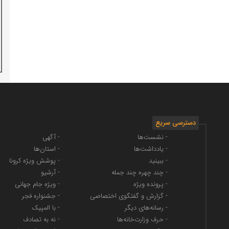
دسترسی سریع
- نشست‌ها
- آگهی
- یادداشت‌ها
- استان‌ها
- ببینید
- پوشش ویژه کرونا
- چند چهره چند جمله
- آرشیو
- پرونده ویژه
- ویژه جام جهانی
- گزارش و گفتگوی اختصاصی
- جشنواره فجر
- رسانه‌های دیگر
- با المپیک
- حرف وزارت‌خانه‌ها
- نه به تصادف