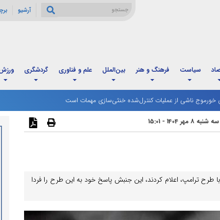
آرشیو
برچ
صاد
سیاست
فرهنگ و هنر
بین‌الملل
علم و فناوری
گردشگری
ورزش
ذاکرات لبنان و رژیم صهیونیستی در رم آغاز شد
ی خورموج ناشی از عملیات کنترل‌شده خنثی‌سازی مهمات است
سه شنبه 8 مهر 1404 - 15:01
 طرح ترامپ، اعلام کردند، این جنبش پاسخ خود به این طرح را فردا