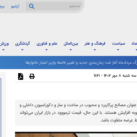
آرشیو
برچ
صاد
سیاست
فرهنگ و هنر
بین‌الملل
علم و فناوری
گردشگری
ورزش
رگ مردادماه آغاز شد؛ زمان‌بندی جدید و تغییر فاصله واریز اعتبار خانوارها
سه شنبه 8 مهر 1404 - 11:41
نوان مصالح پرکاربرد و محبوب در ساخت و ساز و دکوراسیون داخلی و
وبه افزایش هستند. با این حال، قیمت ترمووود در بازار ایران می‌تواند
ط عرضه متفاوت باشد.