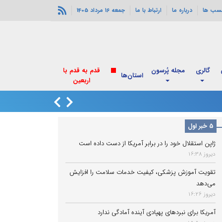
سب ها
درباره ما
ارتباط با ما
جمعه 16 مرداد 1405
گالری
مجله پُرسون
قدم به قدم با
استان‌ها
اربعین
انفجارهای خورموج
5 خبر اول
ژاپن استقلال خود را در برابر آمریکا از دست داده است
دیروز 16:38
تقویت آموزش پزشکی، کیفیت خدمات سلامت را افزایش
می‌دهد
دیروز 16:26
آمریکا برای نبردهای پهپادی آینده آمادگی ندارد