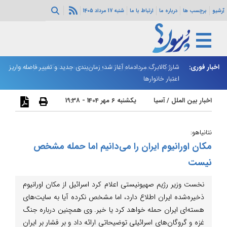
آرشیو
برچسب ها
درباره ما
ارتباط با ما
شنبه 17 مرداد 1405
ه هرمز ادامه
اخبار فوری:
شارژ کالابرگ مردادماه آغاز شد؛ زمان‌بندی جدید و تغییر فاصله واریز
ان
اعتبار خانوارها
ا
اخبار بین الملل
/
آسیا
یکشنبه 6 مهر 1404 - 19:38
نتانیاهو:
مکان اورانیوم ایران را می‌دانیم اما حمله مشخص
نیست
نخست وزیر رژیم صهیونیستی اعلام کرد اسرائیل از مکان اورانیوم
ذخیره‌شده ایران اطلاع دارد، اما مشخص نکرده آیا به سایت‌های
هسته‌ای ایران حمله خواهد کرد یا خیر. وی همچنین درباره جنگ
غزه و گروگان‌های اسرائیلی توضیحاتی ارائه داد و بر فشار بر ایران