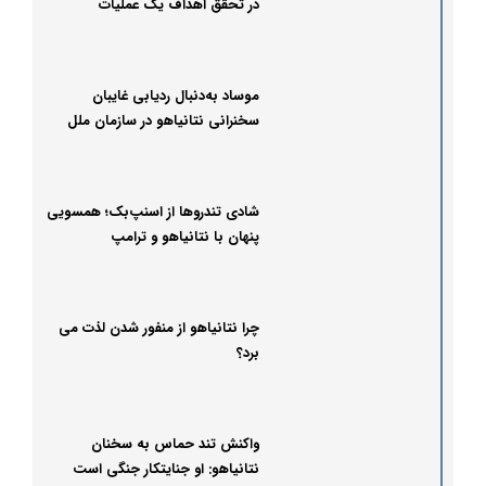
در تحقق اهداف یک عملیات
موساد به‌دنبال ردیابی غایبان
سخنرانی نتانیاهو در سازمان ملل
شادی تندروها از اسنپ‌بک؛ همسویی
پنهان با نتانیاهو و ترامپ
چرا نتانیاهو از منفور شدن لذت می
برد؟
واکنش تند حماس به سخنان
نتانیاهو: او جنایتکار جنگی است