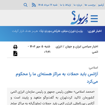
آرشیو
برچسب ها
درباره ما
ارتباط با ما
شنبه 17 مرداد 1405
اخبار فوری:
بورس تهران سقف تاریخی جدید زد
یک کشتی اماراتی هنگام عبور از تنگه هرمز هدف قرار گرفت
ت
اخبار سیاسی ایران و جهان
/
انرژی
شنبه 5 مهر 1404 -
اتمی
09:41
اسلامی:
آژانس باید حملات به مراکز هسته‌ای ما را محکوم
می‌کرد
«محمد اسلامی» معاون رئیس جمهور و رئیس سازمان انرژی اتمی
کشورمان تاکید کرد،تهران به گفت‌وگو متعهد و پایبند است و
آژانس بین‌المللی انرژی اتمی باید حملات تجاوزگرانه به مراکز صلح