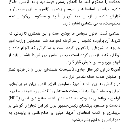
حملات را محکوم کند. ما نامه‌ای رسمی فرستادیم و به آژانس اطلاع
دادیم. براساس اساسنامه و سیستم پادمان آژانس، ما این موضوع را
گزارش دادیم و آژانس باید آن را تأیید و محکوم می‌کرد و عدم
محکومیت، به بی‌اعتمادی اشاره دارد.
اسلامی گفت: قانون مجلس ما روشن است و این همکاری تا زمانی که
شروط آن برآورده نشود، از سر گرفته نخواهد شد. همچنین وزارت امور
خارجه ما شروطی را تعیین کرده است و مذاکراتی که انجام داده و
توافقی که با آژانس کرده است باید بر اساس این شروط باشد و باید از
آنها پیروی و مبنای کارش قرار گیرد.
آمریکا در اول تیر سال جاری، تأسیسات هسته‌ای ایران را در فردو، نطنز
و اصفهان هدف حمله نظامی قرار داد.
در واکنش به این اقدام آمریکا، سازمان انرژی اتمی ایران در بیانیه‌ای،
تجاوز و حمله آمریکا به تأسیسات هسته‌ای را اقدامی وحشیانه و مغایر با
قوانین بین‌المللی به ویژه معاهده عدم اشاعه سلاح‌های اتمی (NPT)
دانست و مسعود پزشکیان رئیس‌جمهور ایران نیز این تجاوز را گواهی بر
فریبکاری و کذب ادعاهای آمریکا مبنی بر صلح‌طلبی و پایبندی به
دموکراسی و حقوق بشر برشمرد.