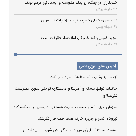
خبرنگاران در جنگ، روایتگر مقاومت و ایستادگی مردم بودند
38 دقیقه پیش
کنوانسیون دریای کاسپین؛ پایان ژئوپلیتیک تعویق
47 دقیقه پیش
مجید ضیایی: قلم خبرنگار، امانت‌دار حقیقت است
59 دقیقه پیش
آخرین های انرژی اتمی
آژانس به وظایف اساسنامه‌ای خود عمل کند
جزئیات توافق هسته‌ای آمریکا و عربستان؛ توافقی بدون ممنوعیت
غنی‌سازی
سازمان انرژی اتمی حمله به سایت هسته‌ای دارخوین را محکوم کرد
نیروگاه اتمی و جزیره خارگ هدف حمله قرار نگرفتند
صنعت هسته‌ای ایران میراث ماندگار رهبر شهید و نابودشدنی