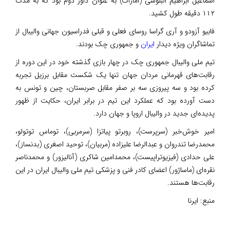
اسماعیل ابراهیم البلوشی (امارات) به عنوان داور دوم بود که به مدت
۱۱۲ دقیقه طول کشید.
فابیو آزودو و آری گراسا روسای فعلی و قبلی فدراسیون جهانی والیبال از
تماشاگران ویژه دیدار
ایران
و جمهوری چک بودند.
تیم ملی والیبال جمهوری چک در چهار بازی گذشته خود در این دوره از
رقابت‌های قهرمانی مردان جهان تنها یک شکست مقابل برزیل تجربه
کرده بود و سه پیروزی سه بر صفر مقابل صربستان، چین و تونس به
دست آورده بود که عملکرد این تیم در برابر ایران، حکایت از ظهور
پدیده‌ای جدید در والیبال اروپا و جهان دارد.
امیر خوش‌خبر (سرپرست)، روبرتو پیاتزا (سرمربی)، توماس توتولو،
محمدرضا تندروان و عبدالرضا علیزاده (مربیان)، توحید اصغری (بدنساز)،
علی حدادی (فیزیوتراپیست)، محمدامین شاکری (آنالیزور) و محمدناصر
نقره‌ای (ماساژور) اعضای کادر فنی و پزشکی تیم ملی والیبال ایران در این
رقابت‌ها هستند.
منبع:
ایرنا