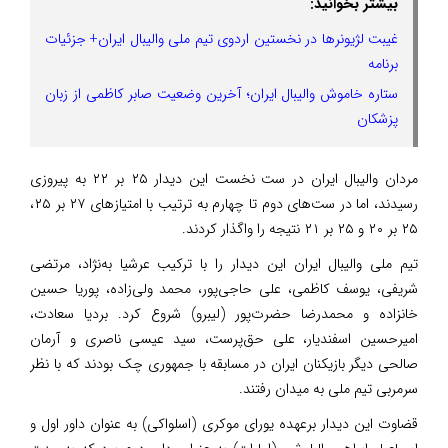
بیشتر بخوانید:
غیبت لژیونرها در نخستین اردوی تیم ملی والیبال ایران+ جزئیات
برنامه
ستاره خاموش والیبال ایران؛ آخرین وضعیت صابر کاظمی از زبان
پزشکان
مردان والیبال ایران در ست نخست این دیدار ۲۵ بر ۲۲ به پیروزی
رسیدند، اما در ست‌های دوم تا چهارم به ترتیب با امتیازهای ۲۷ بر ۲۵،
۲۵ بر ۲۰ و ۲۵ بر ۲۱ نتیجه را واگذار کردند.
تیم ملی والیبال ایران این دیدار را با ترکیب عرشیا به‌نژاد، مرتضی
شریفی، یوسف کاظمی، علی حاجی‌پور، محمد ولی‌زاده، پوریا حسین
خانزاده و محمدرضا حضرت‌پور (لیبرو) شروع کرد. بردیا سعادت،
امیرحسین اسفندیار، علی حق‌پرست، سید عیسی ناصری و آرمان
صالحی دیگر بازیکنان ایران در مسابقه با جمهوری چک بودند که با نظر
سرمربی تیم ملی به میدان رفتند.
قضاوت این دیدار برعهده یورای موکری (اسلواکی) به عنوان داور اول و