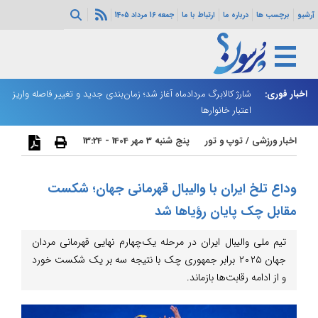
آرشیو
برچسب ها
درباره ما
ارتباط با ما
جمعه 16 مرداد 1405
ه هرمز ادامه
اخبار فوری:
شارژ کالابرگ مردادماه آغاز شد؛ زمان‌بندی جدید و تغییر فاصله واریز
ان
اعتبار خانوارها
ا
اخبار ورزشی
/
توپ و تور
پنج شنبه 3 مهر 1404 - 13:24
وداع تلخ ایران با والیبال قهرمانی جهان؛ شکست
مقابل چک پایان رؤیاها شد
تیم ملی والیبال ایران در مرحله یک‌چهارم نهایی قهرمانی مردان
جهان ۲۰۲۵ برابر جمهوری چک با نتیجه سه بر یک شکست خورد
و از ادامه رقابت‌ها بازماند.