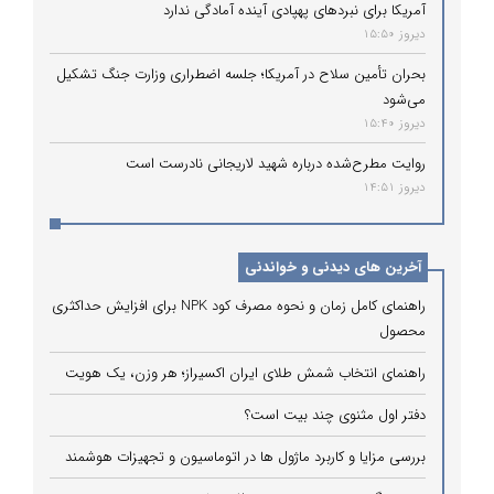
آمریکا برای نبردهای پهپادی آینده آمادگی ندارد
دیروز 15:50
بحران تأمین سلاح در آمریکا؛ جلسه اضطراری وزارت جنگ تشکیل
می‌شود
دیروز 15:40
روایت مطرح‌شده درباره شهید لاریجانی نادرست است
دیروز 14:51
آخرین های دیدنی و خواندنی
راهنمای کامل زمان و نحوه مصرف کود NPK برای افزایش حداکثری
محصول
راهنمای انتخاب شمش طلای ایران اکسیراز؛ هر وزن، یک هویت
دفتر اول مثنوی چند بیت است؟
بررسی مزایا و کاربرد ماژول ها در اتوماسیون و تجهیزات هوشمند