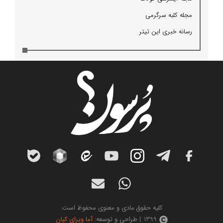
مجله كلبه سرگرمی
رسانه خبری این تیتر
کلیه حقوق مادی و معنوی محفوظ است.
1399 | طراحی و توسعه:
آما ویرای کیان