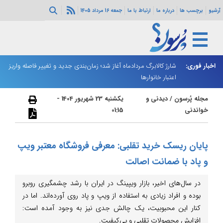
آرشیو
برچسب ها
درباره ما
ارتباط با ما
جمعه 16 مرداد 1405
ه هرمز ادامه
اخبار فوری:
شارژ کالابرگ مردادماه آغاز شد؛ زمان‌بندی جدید و تغییر فاصله واریز
ان
اعتبار خانوارها
ا
مجله پُرسون
/
دیدنی و
یکشنبه 23 شهریور 1404 -
خواندنی
01:15
پایان ریسک خرید تقلبی: معرفی فروشگاه معتبر ویپ
و پاد با ضمانت اصالت
در سال‌های اخیر، بازار ویپینگ در ایران با رشد چشمگیری روبرو
بوده و افراد زیادی به استفاده از ویپ و پاد روی آورده‌اند. اما در
کنار این محبوبیت، یک چالش جدی نیز به وجود آمده است:
افزایش محصولات تقلبی و بی‌کیفیت.