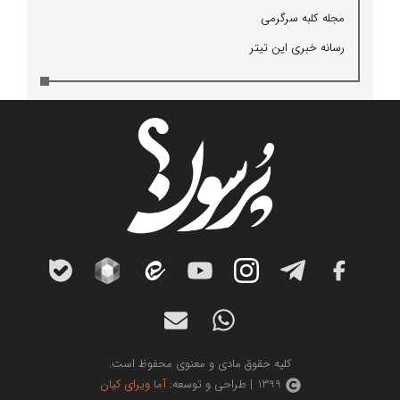
مجله كلبه سرگرمی
رسانه خبری این تیتر
کلیه حقوق مادی و معنوی محفوظ است.
1399 | طراحی و توسعه:
آما ویرای کیان