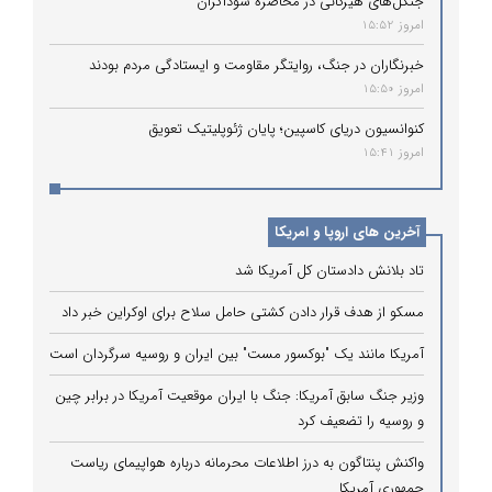
جنگل‌های هیرکانی در محاصره سوداگران
امروز 15:52
خبرنگاران در جنگ، روایتگر مقاومت و ایستادگی مردم بودند
امروز 15:50
کنوانسیون دریای کاسپین؛ پایان ژئوپلیتیک تعویق
امروز 15:41
آخرین های اروپا و امریکا
تاد بلانش دادستان کل آمریکا شد
مسکو از هدف قرار دادن کشتی حامل سلاح برای اوکراین خبر داد
آمریکا مانند یک "بوکسور مست" بین ایران و روسیه سرگردان است
وزیر جنگ سابق آمریکا: جنگ با ایران موقعیت آمریکا در برابر چین
و روسیه را تضعیف کرد
واکنش پنتاگون به درز اطلاعات محرمانه درباره هواپیمای ریاست
جمهوری آمریکا