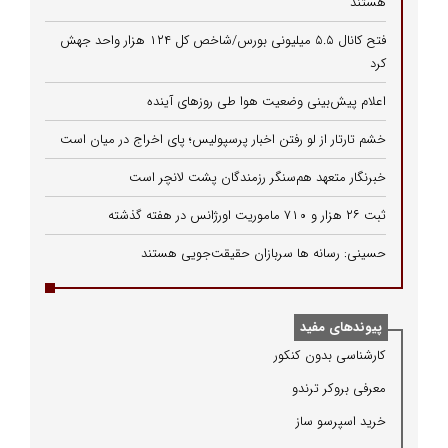
هستند
فتح کانال ۵.۵ میلیونی بورس/شاخص کل ۱۲۴ هزار واحد جهش
کرد
اعلام پیش‌بینی وضعیت هوا طی روزهای آینده
خشم تارتار از لو رفتن اخبار پرسپولیس؛ پای اخراج در میان است
خبرنگار متعهد هم‌سنگر رزمندگان پشت لانچر است
ثبت ۲۶ هزار و ۷۱۰ ماموریت اورژانس در هفته گذشته
حسینی: رسانه ها سربازان حقیقت‌جویی هستند
پیوندهای مفید
كارشناسی بدون كنكور
معرفی بروكر ترندو
خرید اسپرسو ساز