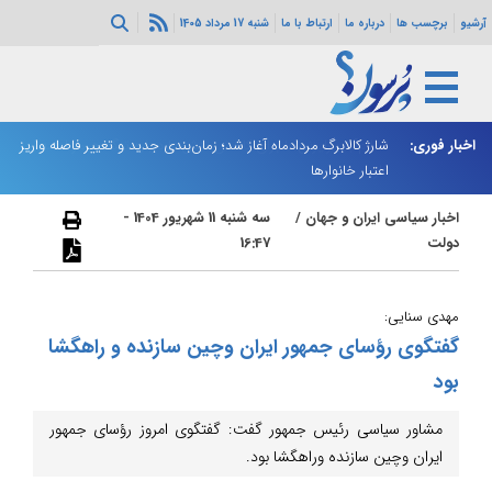
آرشیو
برچسب ها
درباره ما
ارتباط با ما
شنبه 17 مرداد 1405
ه هرمز ادامه
اخبار فوری:
شارژ کالابرگ مردادماه آغاز شد؛ زمان‌بندی جدید و تغییر فاصله واریز
ان
اعتبار خانوارها
ا
اخبار سیاسی ایران و جهان
/
سه شنبه 11 شهریور 1404 -
دولت
16:47
مهدی سنایی:
گفتگوی رؤسای جمهور ایران وچین سازنده و راهگشا
بود
مشاور سیاسی رئیس جمهور گفت: گفتگوی امروز رؤسای جمهور
ایران وچین سازنده وراهگشا بود.