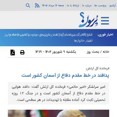
آرشیو
برچسب ها
درباره ما
ارتباط با ما
جمعه 16 مرداد 1405
اخبار فوری:
اسلام‌آباد: رایزنی‌ها برای کاهش تنش‌ها درباره تنگه هرمز ادامه
شارژ کالابرگ مردادماه آغاز شد؛ زمان‌بندی جدید و تغییر فاصله واریز
ان
دارد
اعتبار خانوارها
ا
خانه
/
بحث روز
یکشنبه 9 شهریور 1404 - 13:19
فرمانده کل ارتش:
پدافند در خط مقدم دفاع از آسمان کشور است
امیر سرلشکر «امیر حاتمی» فرمانده کل ارتش گفت: دافند هوایی
در خط مقدم دفاع از آسمان کشور است و در جنگ ۱۲ روزه
تحمیلی ثابت کرد آماده مقابله با تهدیدات در هر سطحی است.