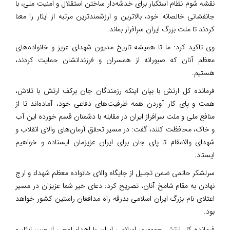
نقشه شوم نظام استکبار برای خدشه‌دار ساختن استقلال و امنیت ملی، با
جانفشانی خالصانه خود، بالاترین و ارزشمندترین مرتبه از ایثار را معنا
کردند تا ملت بزرگ ایران سرافراز بماند.
وی تاکید کرد: ما تا همیشه تاریخ مدیون شهدای عزیز و خانواده‌های
معظم آنان که صبورانه از همسران و فرزندانشان حمایت کردند،
هستیم.
فرمانده کل ارتش با بیان اینکه رزمندگان جان برکف ارتش با تلاش،
همت و پای کار آوردن همه ظرفیت‌های دفاعی خود، آماده‌اند تا از
منافع ملی و ملت سرافراز ایران در مقابله با دشمنان قسم خورده این آب
و خاک، محافظت کنند، گفت: در مسیر تحقق آرمان‌های والای انقلاب و
شهدای والامقام تا پای جان برای ایران عزیزمان ایستاده‌ و خواهیم
ایستاد.
سرلشکر حاتمی ضمن تجلیل از جایگاه والای خانواده معظم شهداء و ارج
نهادن به مقام شامخ آنان، تصریح کرد: دعای خیر شما عزیزان در مسیر
اعتلای نام بزرگ ایران اسلامی بدرقه راه مدافعان راستین کشور خواهد
بود.
فرمانده کل ارتش جمهوری اسلامی ایران با اهداء لوحی از صبر، ایثار و