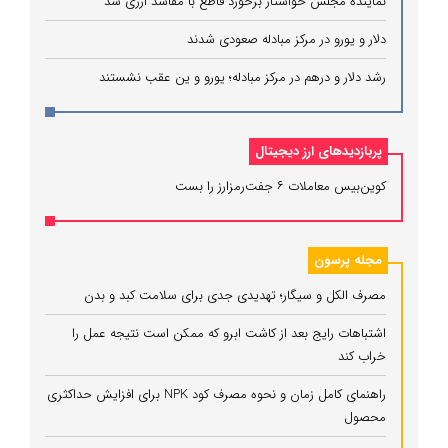
نماینده مجلس خواستار برخورد قاطع با مفاسد ارزی شد
دلار و یورو در مرکز مبادله صعودی شدند
رشد دلار و درهم در مرکز مبادله؛ یورو و ین عقب نشستند
پربازدیدهای ارز دیجیتال
کوین‌بیس معاملات ۶ جفت‌رمزارز را بست
مجله پرسون
مصرف الکل و سیگار؛ تهدیدی جدی برای سلامت کبد و بدن
اشتباهات رایج بعد از کاشت ابرو که ممکن است نتیجه عمل را
خراب کند
راهنمای کامل زمان و نحوه مصرف کود NPK برای افزایش حداکثری
محصول