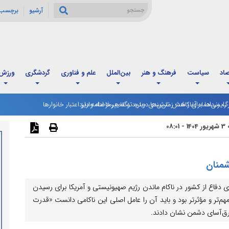
آرشیو
برچسب 
صاد
سیاست
فرهنگ و هنر
بین‌الملل
علم و فناوری
گردشگری
ورزش
: رایزنی‌ها برای کاهش تنش‌ها درباره تنگه هرمز ادامه دارد
رگ مردادماه آغاز شد؛ زمان‌بندی جدید و تغییر فاصله واریز اعتبار خانوارها
08:0
شمنان
 دفاع از کشور در ناکام ماندن رژیم صهیونیستی و آمریکا برای رسیدن
 مهم‌تر و مؤثرتر بود و باید آن را عامل اصلی این ناکامی دانست «قدرت
برق‌آسای دشمن نشان دادند.