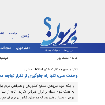
جامعه
اقت
پُرسون
اخبار فوری:
اسلام‌آباد
شارژ کالاب
می‌پرسد تا معرفت بسازد
خانه
/
بحث روز
دوشنبه 3 شهریور 1404 - 1
تاکید بر ضرورت کنار گذاشتن اختلافات داخلی
وحدت ملی؛ تنها راه جلوگیری از تکرار تهاجم د
با اینکه سهم نیروهای مسلح کشورمان و همراهی مردم برای
به هدف شوم سلطه بر ایران غیرقابل انکارند، آنچه از اینها
روحی» بسیار بالائی بود که مدافعان کشور در برابر تهاجم 