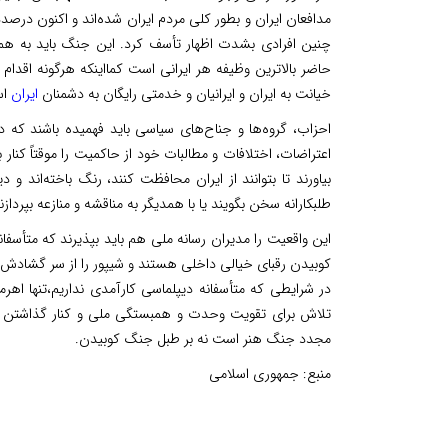
مدافعان ایران و بطور کلی مردم ایران شده‌اند و اکنون درصدد
چنین افرادی بشدت اظهار تأسف کرد. این جنگ باید به ه
حاضر بالاترین وظیفه هر ایرانی است کمااینکه هرگونه اق
خیانت به ایران و ایرانیان و خدمتی رایگان به دشمنان
ایران
اس
احزاب، گروه‌ها و جناح‌های سیاسی باید فهمیده باشند که د
اعتراضات، اختلافات و مطالبات خود از حاکمیت را موقتاً کن
بیاورند تا بتوانند از ایران محافظت کنند، رنگ باخته‌اند و
طلبکارانه سخن بگویند یا با همدیگر به مناقشه و منازعه بپردازن
این واقعیت را مدیران رسانه ملی هم باید بپذیرند که متأسفا
کوبیدن رقبای خیالی داخلی هستند و شیپور را از سر گشادش به
در شرایطی که متأسفانه دیپلماسی کارآمدی نداریم،تنها اهر
تلاش برای تقویت وحدت و همبستگی ملی و کنار گذاشتن ب
مجدد جنگ هنر است نه بر طبل جنگ کوبیدن.
منبع:
جمهوری اسلامی