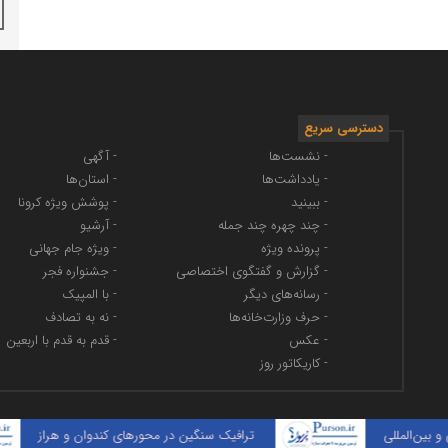
دسترسی سریع
- نشست‌ها
- آگهی
- یادداشت‌ها
- استان‌ها
- ببینید
- پوشش ویژه کرونا
- چند چهره چند جمله
- آرشیو
- پرونده ویژه
- ویژه جام جهانی
- گزارش و گفتگوی اختصاصی
- جشنواره فجر
- رسانه‌های دیگر
- با المپیک
- حرف وزارت‌خانه‌ها
- نه به تصادف
- عکس
- قدم به قدم با اربعین
- کاریکاتور روز
مللی
ترافیک سنگین در محورهای کندوان و هراز