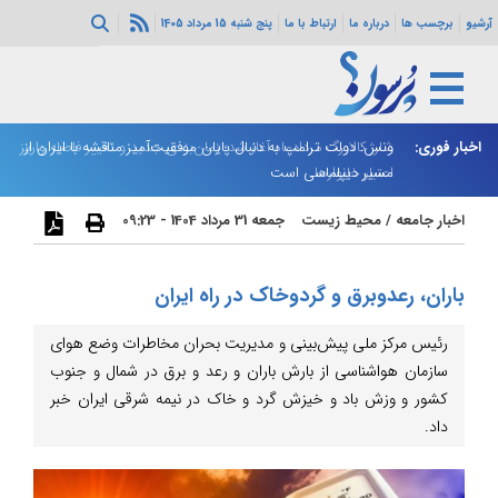
آرشیو
برچسب ها
درباره ما
ارتباط با ما
پنج شنبه 15 مرداد 1405
اخبار فوری:
ونس: دولت ترامپ به دنبال پایان موفقیت‌آمیز مناقشه با ایران از
شارژ کالابرگ مردادماه آغاز شد؛ زمان‌بندی جدید و تغییر فاصله واریز
دو
اعتبار خانوارها
مسیر دیپلماسی است
اخبار جامعه
/
محیط زیست
جمعه 31 مرداد 1404 - 09:23
باران، رعدوبرق و گردوخاک در راه ایران
رئیس مرکز ملی پیش‌بینی و مدیریت بحران مخاطرات وضع هوای
سازمان هواشناسی از بارش باران و رعد و برق در شمال و جنوب
کشور و وزش باد و خیزش گرد و خاک در نیمه شرقی ایران خبر
داد.