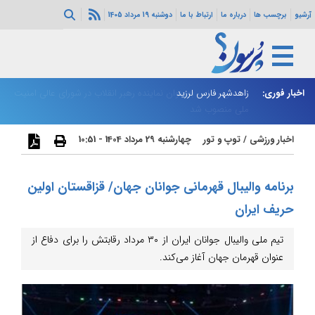
آرشیو
برچسب ها
درباره ما
ارتباط با ما
دوشنبه 19 مرداد 1405
اخبار فوری:
رای عالی امنیت
زاهدشهر فارس لرزید
ذو
اخبار ورزشی
/
توپ و تور
چهارشنبه 29 مرداد 1404 - 10:51
برنامه والیبال قهرمانی جوانان جهان/ قزاقستان اولین
حریف ایران
تیم ملی والیبال جوانان ایران از ۳۰ مرداد رقابتش را برای دفاع از
عنوان قهرمان جهان آغاز می‌کند.