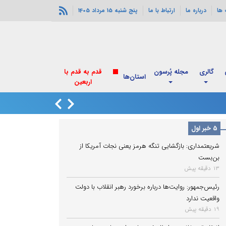
ها
درباره ما
ارتباط با ما
پنج شنبه 15 مرداد 1405
گالری
مجله پُرسون
قدم به قدم با
استان‌ها
اربعین
برنامه جدید واریز ا
5 خبر اول
شریعتمداری: بازگشایی تنگه هرمز یعنی نجات آمریکا از
بن‌بست
13 دقیقه پیش
رئیس‌جمهور: روایت‌ها درباره برخورد رهبر انقلاب با دولت
واقعیت ندارد
19 دقیقه پیش