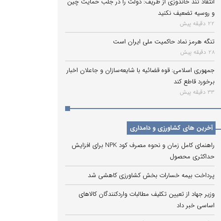
انتقاد تند خاندوزی از ظریف: دولت را در جلب حمایت چین
و روسیه تضعیف نکنید
22 دقیقه پیش
تنگه هرمز نماد حاکمیت ملی ایران است
28 دقیقه پیش
جمهوری اسلامی: قوه قضائیه با شایعه‌سازان و جاعلان اخبار
برخورد قاطع کند
33 دقیقه پیش
آخرین های کشاورزی و دامداری
راهنمای کامل زمان و نحوه مصرف کود NPK برای افزایش
حداکثری محصول
پرداخت بیمه خسارات بخش کشاورزی کاهشی شد
وزیر جهاد از تعیین تکلیف مطالبات واردکنندگان کالاهای
اساسی خبر داد