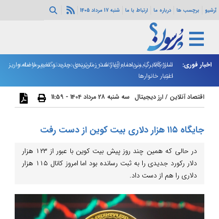
آرشیو
برچسب ها
درباره ما
ارتباط با ما
شنبه 17 مرداد 1405
اخبار فوری:
اسلام‌آباد: رایزنی‌ها برای کاهش تنش‌ها درباره تنگه هرمز ادامه
شارژ کالابرگ مردادماه آغاز شد؛ زمان‌بندی جدید و تغییر فاصله واریز
ان
دارد
اعتبار خانوارها
ا
اقتصاد آنلاین
/
ارز دیجیتال
سه شنبه 28 مرداد 1404 - 11:59
جایگاه ۱۱۵ هزار دلاری بیت کوین از دست رفت
در حالی که همین چند روز پیش بیت کوین با عبور از ۱۲۳ هزار
دلار رکورد جدیدی را به ثبت رسانده بود اما امروز کانال ۱۱۵ هزار
دلاری را هم از دست داد.