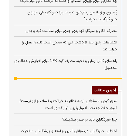
چه مدارکی برای ویزای استرالیا و کانادا به ترجمه ناتی نیاز دارند؟
پُرسون و زیباترین پیام‌های تبریک روز خبرنگار برای عزیزان
خبرنگار"اینجا بخوانید"
مصرف الکل و سیگار؛ تهدیدی جدی برای سلامت کبد و بدن
اشتباهات رایج بعد از کاشت ابرو که ممکن است نتیجه عمل را
خراب کند
راهنمای کامل زمان و نحوه مصرف کود NPK برای افزایش حداکثری
محصول
آخرین مطالب
متهم کردن مسئولان ارشد نظام به خیانت و فساد، جایز نیست/
امروز حفظ وحدت، اصولی‌ترین نیاز کشور است
چرا خبرنگاران باید بر صدر بنشینند؟
اخلاقی: خبرنگاران دیده‌بانان امین جامعه و پیشگامان شفافیت