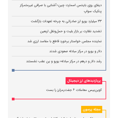
دیفای روی بایننس اسمارت چین؛ آشنایی با صرافی غیرمتمرکز
پنکیک سواپ
۳۳ میلیارد یورو ارز صادراتی به چرخه تعهدات بازگشت
تشدید نظارت بر بازار بلیت و حمل‌ونقل اربعین
نماینده مجلس خواستار برخورد قاطع با مفاسد ارزی شد
دلار و یورو در مرکز مبادله صعودی شدند
رشد دلار و درهم در مرکز مبادله؛ یورو و ین عقب نشستند
پربازدیدهای ارز دیجیتال
کوین‌بیس معاملات ۶ جفت‌رمزارز را بست
مجله پرسون