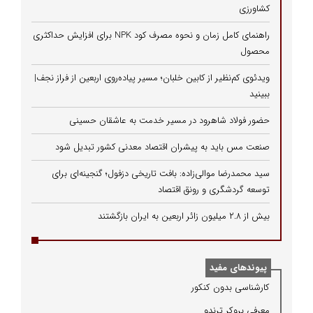
کشاورزی
راهنمای کامل زمان و نحوه مصرف کود NPK برای افزایش حداکثری
محصول
ویدئوی کم‌نظیر از کابین خلبان؛ مسیر پیاده‌روی اربعین از فراز نجف|
ببینید
حضور فولاد شاهرود در مسیر خدمت به عاشقان حسینی
صنعت مس باید به پیشران اقتصاد معدنی کشور تبدیل شود
سید محمدرضا موالی‌زاده: بافت تاریخی دزفول؛ گنجینه‌ای برای
توسعه گردشگری و رونق اقتصاد
بیش از ۲.۸ میلیون زائر اربعین به ایران بازگشتند
پیوندهای مفید
كارشناسی بدون كنكور
معرفی بروكر ترندو