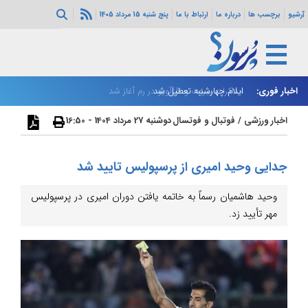
آرشیو
برچسب ها
درباره ما
ارتباط با ما
پنج شنبه 15 مرداد 1405
اخبار فوری:
ایلام چهارشنبه تعطیل شد
مذاکرات بیروت و تل‌آویو در رم آغاز شد
بر
اخبار ورزشی
/
فوتبال و فوتسال
دوشنبه 27 مرداد 1404 - 16:50
جدایی وحید امیری از پرسپولیس تایید شد
وحید هاشمیان رسماً به خاتمه‌ یافتن دوران امیری در پرسپولیس
مهر تأیید زد.