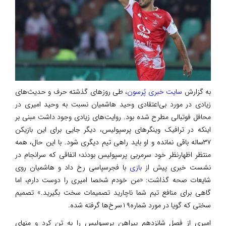
به گزارش
سایت خبری پُرسون
، طی روزهای گذشته حرف و حدیث‌های
زیادی در مورد بی‌اعتقادی وحید هاشمیان نسبت به وحید امیری در
محافل فوتبالی مطرح شده بود. روایت‌های زیادی وجود داشت مبنی بر
اینکه در ترافیک وینگرهای پرسپولیس، دیگر جایی برای این بازیکن
۳۷ساله باقی نمانده و او باید راهی تیم دیگری شود. با این حال، همه
منتظر اظهارنظر خود سرمربی پرسپولیس بودند؛ اتفاقی که سرانجام در
نشست خبری پیش از
بازی
با فجرسپاسی رخ داد و هاشمیان روی
شایعات صحه گذاشت: «من خودم شخصا امیری را دوست دارم، اما
گاهی برای منافع تیم شما ناچارید تصمیمات سخت بگیرید.» تصمیم
سختی که گویا در مورد شماره۱۹سرخ‌ها گرفته شده.
امیری از فصل شانزدهم پیراهن پرسپولیس را به تن کرد و منهای