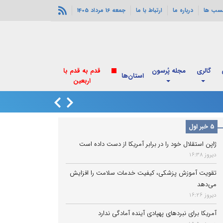
سب ها
درباره ما
ارتباط با ما
جمعه 16 مرداد 1405
گالری
مجله پُرسون
قدم به قدم با
استان‌ها
اربعین
انفجارهای خورموج
5 خبر اول
ژاپن استقلال خود را در برابر آمریکا از دست داده است
دیروز 16:38
تقویت آموزش پزشکی، کیفیت خدمات سلامت را افزایش
می‌دهد
دیروز 16:26
آمریکا برای نبردهای پهپادی آینده آمادگی ندارد