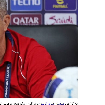
به گزارش
سایت خبری پُرسون
، دراگان اسکوچیچ سرمربی تی