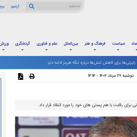
آرشیو
برچ
صاد
سیاست
فرهنگ و هنر
بین‌الملل
علم و فناوری
گردشگری
ورزش
: رایزنی‌ها برای کاهش تنش‌ها درباره تنگه هرمز ادامه دارد
رگ مردادماه آغاز شد؛ زمان‌بندی جدید و تغییر فاصله واریز اعتبار خانوارها
دوشنبه 27 مرداد 1404 - 13:14
انی برای رقابت با هم پستی های خود را مورد انتقاد قرار داد.