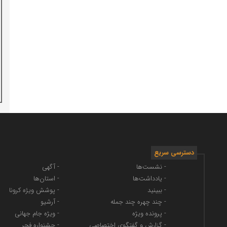
دسترسی سریع
- نشست‌ها
- آگهی
- یادداشت‌ها
- استان‌ها
- ببینید
- پوشش ویژه کرونا
- چند چهره چند جمله
- آرشیو
- پرونده ویژه
- ویژه جام جهانی
- گزارش و گفتگوی اختصاصی
- جشنواره فجر