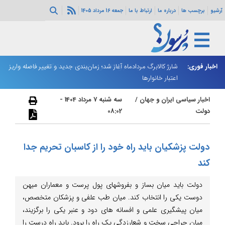
آرشیو
برچسب ها
درباره ما
ارتباط با ما
جمعه 16 مرداد 1405
ه هرمز ادامه
اخبار فوری:
شارژ کالابرگ مردادماه آغاز شد؛ زمان‌بندی جدید و تغییر فاصله واریز
ان
اعتبار خانوارها
ا
اخبار سیاسی ایران و جهان
/
سه شنبه 7 مرداد 1404 -
دولت
08:02
دولت پزشکیان باید راه خود را از کاسبان تحریم جدا
کند
دولت باید میان بساز و بفروشهای پول پرست و معماران میهن
دوست یکی را انتخاب کند. میان طب علفی و پزشکان متخصص،
میان پیشگیری علمی و افسانه های دود و عنبر یکی را برگزیند،
میان جراحی سخت و شعارزدگی یک راه را برود. باید راه درست را