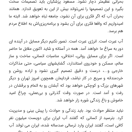
بحرانی عظیمتر دچار نشود. مسعود پزشکیان باید تصمیمات سخت
بگیرد و این تصمیمها را نمی‌تواند بیش از این به تعویق اندازد. همانند
بحران آب که اگر فکری برای آن نشود، جامعه تباه خواهد شد. البته ما
امیدواریم که واقعا فکری برای آن بشود و برنامه‌ریزی‌اش به اطلاع مردم
هم برسد.
آب عبرت است. انرژی عبرت است. تصور نکنیم دیگر مسایل در آینده ای
دور به سراغ ما خواهد آمد. همه در آستانه و شاید اکنون مقابل ما حاضر
است. اگر برای مسایل روانی، اخلاقی، مناسبات انسانی، ساخت و ساز
سالم، مسکن و خودروی استاندارد، گشایشهای سیاسی، حتی مذاکرات
خارجی و...، درست و دقیق تصمیم گیری نشود و اراده روشن و
خردمندانه و سریع در کار نباشد، فردایمان همچون امروز تهران و دیگر
شهرهای بزرگ و کوچکی خواهد بود که آبشان رو به اتمام و برقشان در
رفت و آمد است. در صورت وقت گذرانی و بی‌عملی، چراغ امید
خاموش و باغ زندگی شوره زار خواهد شد.
نباید منتظر حوادث بود. باید زندگی و حوادث را پیش بینی و مدیریت
کرد. بترسید از کسانی که گفتند آب ایران برای دویست میلیون نفر
کافی است، گفتند ایران وارد ترسالی صدساله شده، ایران می تواند آب