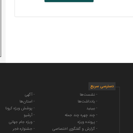
دسترسی سریع
- نشست‌ها
- آگهی
- یادداشت‌ها
- استان‌ها
- ببینید
- پوشش ویژه کرونا
- چند چهره چند جمله
- آرشیو
- پرونده ویژه
- ویژه جام جهانی
- گزارش و گفتگوی اختصاصی
- جشنواره فجر