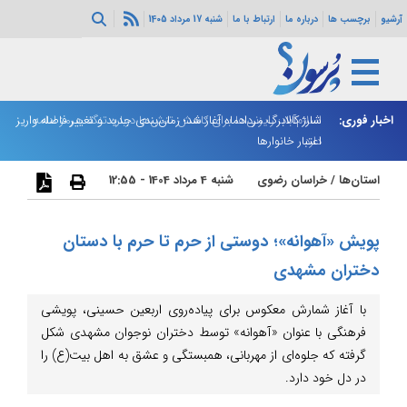
آرشیو
برچسب ها
درباره ما
ارتباط با ما
شنبه 17 مرداد 1405
اخبار فوری:
اسلام‌آباد: رایزنی‌ها برای کاهش تنش‌ها درباره تنگه هرمز ادامه
شارژ کالابرگ مردادماه آغاز شد؛ زمان‌بندی جدید و تغییر فاصله واریز
ان
دارد
اعتبار خانوارها
ا
استان‌ها
/
خراسان رضوی
شنبه 4 مرداد 1404 - 12:55
پویش «آهوانه»؛ دوستی از حرم تا حرم با دستان
دختران مشهدی
با آغاز شمارش معکوس برای پیاده‌روی اربعین حسینی، پویشی
فرهنگی با عنوان «آهوانه» توسط دختران نوجوان مشهدی شکل
گرفته که جلوه‌ای از مهربانی، همبستگی و عشق به اهل بیت(ع) را
در دل خود دارد.