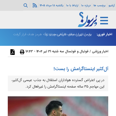
آرشیو
برچسب ها
درباره ما
ارتباط با ما
یکشنبه 18 مرداد 1405
اخبار فوری:
بورس تهران سقف تاریخی جدید زد
یک کشتی اماراتی هنگام عبور از تنگه هرمز هدف قرار گرفت
پز
اخبار ورزشی
/
فوتبال و فوتسال
سه شنبه 31 تیر 1404 - 16:43
آل‌کثیر اینستاگرامش را بست!
در پی اعتراض گسترده هواداران استقلال به جذب عیسی آل‌کثیر،
این مهاجم ۳۵ ساله صفحه اینستاگرامش را غیرفعال کرد.