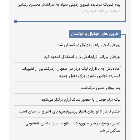
پیام تبریک فرمانده نیروی زمینی سپاه به سرلشکر محسن رضایی
1 ساعت و 43 دقیقه پیش
آخرین های فوتبال و فوتسال
پورعلی‌گنجی راهی فوتبال ازبکستان شد
اوزجان بیزاتی قراردادش را با استقلال تمدید کرد
آماده‌باش به ناظران لیگ برتر در اصفهان؛ رمزگشایی از تغییرات
گسترده قوانین داوری برای فصل جدید
پدر لیونل مسی درگذشت
لیگ برتر فوتبال با حضور تماشاگران برگزار می‌شود
خشم تارتار از لو رفتن اخبار پرسپولیس؛ پای اخراج در میان است
تغییر موضع در فدراسیون؛ کفه ترازو به سود ماندن قلعه‌نویی
سنگین‌تر شد