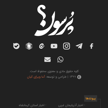
کلیه حقوق مادی و معنوی محفوظ است.
1399 | طراحی و توسعه:
آما ویرای کیان
پیوندها
- اخبار آذربایجان غربی
- اخبار استان کرمانشاه