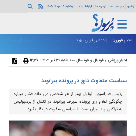
آرشیو
برچسب ها
درباره ما
ارتباط با ما
دوشنبه 19 مرداد 1405
اخبار فوری:
رای عالی امنیت
زاهدشهر فارس لرزید
ذو
اخبار ورزشی
/
فوتبال و فوتسال
سه شنبه 31 تیر 1404 - 12:37
سیاست متفاوت تاج در پرونده بیرانوند
رئیس فدراسیون فوتبال بهتر از هر شخصی می داند فشار درباره
چگونگی اعلام رای پرونده علیرضا بیرانوند در انتقال از پرسپولیس
به تراکتور چه میزان است تا سیاستی متفاوت در نظر بگیرد.