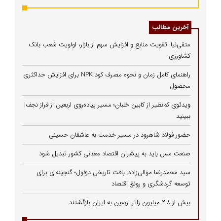
آخرین مطالب
متقی‌نیا: تقویت منابع و افزایش سهم از بازار، اولویت شعب بانک
کشاورزی
راهنمای کامل زمان و نحوه مصرف کود NPK برای افزایش حداکثری
محصول
ویدئوی کم‌نظیر از کابین خلبان؛ مسیر پیاده‌روی اربعین از فراز نجف|
ببینید
حضور فولاد شاهرود در مسیر خدمت به عاشقان حسینی
صنعت مس باید به پیشران اقتصاد معدنی کشور تبدیل شود
سید محمدرضا موالی‌زاده: بافت تاریخی دزفول؛ گنجینه‌ای برای
توسعه گردشگری و رونق اقتصاد
بیش از ۲.۸ میلیون زائر اربعین به ایران بازگشتند