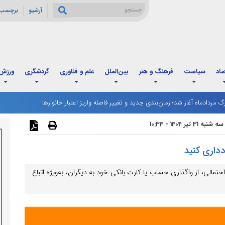
آرشیو
برچسب 
صاد
سیاست
فرهنگ و هنر
بین‌الملل
علم و فناوری
گردشگری
ورزش
رگ مردادماه آغاز شد؛ زمان‌بندی جدید و تغییر فاصله واریز اعتبار خانوارها
 ترامپ به دنبال پایان موفقیت‌آمیز مناقشه با ایران از مسیر دیپلماسی است
سه شنبه 31 تیر 1404 - 10:34
دداری کنید
مالی، از واگذاری حساب یا کارت بانکی خود به دیگران، به‌ویژه اتباع