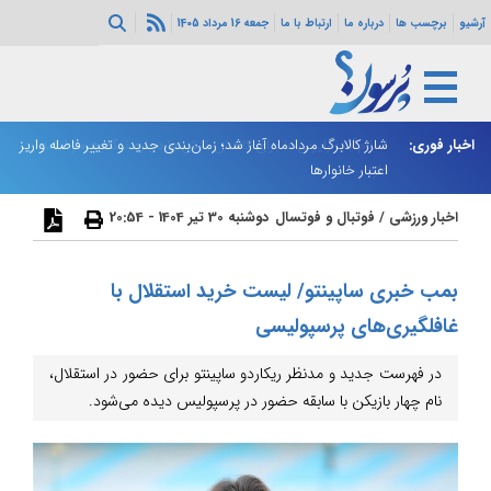
آرشیو
برچسب ها
درباره ما
ارتباط با ما
جمعه 16 مرداد 1405
ه هرمز ادامه
اخبار فوری:
شارژ کالابرگ مردادماه آغاز شد؛ زمان‌بندی جدید و تغییر فاصله واریز
ان
اعتبار خانوارها
ا
اخبار ورزشی
/
فوتبال و فوتسال
دوشنبه 30 تیر 1404 - 20:54
بمب خبری ساپینتو/ لیست خرید استقلال با
غافلگیری‌های پرسپولیسی
در فهرست جدید و مدنظر ریکاردو ساپینتو برای حضور در استقلال،
نام چهار بازیکن با سابقه حضور در پرسپولیس دیده می‌شود.