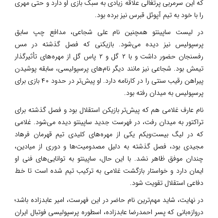
که این سرمربی پرتغالی علاقه زیادی به سبک بازی او دارد و حتی مهری
را با خود به تیم آپوئل قبرس نیز برده بود.
در لیست ساپینتو همچنین نام علی شجاعی، مدافع چپ سابق
پرسپولیس نیز دیده می‌شود. بازیکنی که فصل گذشته در مس
رفسنجان حضور داشت و با ۲ گل و ۲ پاس گل از مهره‌های تأثیرگذار
تیمش بود. شجاعی نیز مانند دیگر نام‌های پرسپولیسی، سابقه پوشیدن
پیراهن رقیب سنتی را در کارنامه دارد. او پیش‌تر در حدود ۴۰ بازی برای
پرسپولیس به میدان رفته بود.
نام عارف غلامی هم که پیش‌تر بازیکن استقلال بود و فصل گذشته برای
تراکتور به میدان رفت، در فهرست جدید ساپینتو دیده می‌شود. غلامی
که در لیگ بیست‌ویکم یکی از مهره‌های کلیدی تیم قهرمان فرهاد
مجیدی بود، فصل گذشته به دلیل مصدومیت‌ها و دوری از میادین،
چندان موفق ظاهر نشد. با این حال، ساپینتو به توانایی‌های فنی او
ایمان دارد و خواستار بازگشت غلامی به ترکیب تیم شده است تا خط
دفاعی استقلال تقویت شود.
در نهایت، شاید مهم‌ترین نام حاضر در این فهرست، امیر عابدزاده باشد؛
دروازه‌بانی که پسر احمدرضا عابدزاده، اسطوره پرسپولیسی فوتبال ایران